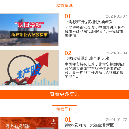
楼市资讯
01
2024-05-07
上海楼市开启以旧换新政策
为促进楼市活跃度，中国超过30多个
城市推商品房“以旧换新”，一线城市上
海也加...
02
2024-05-04
限购政策退出地产股大涨
中国楼市持续低迷，此前实施限购政
策的城市纷纷宣布取消住房限购政
策。新一周股市开盘后，A股和港股
的地产...
查看更多资讯
楼盘导购
01
2024-01-22
德泰·爱尚海 | 大连金普新区