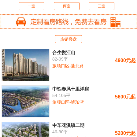
一室
两室
三室
热销楼盘
合生悦江山
82-99平
4900元起
旅顺口区-盐北路
中铁春风十里洋房
54-105平
5600元起
旅顺口区-琥珀湾
中车花溪镇二期
46-90平
5200元起