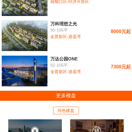
旅顺口区-经济开发区
万科理想之光
90-105平
8000元起
金普新区-逍遥湾
万达公园ONE
82-105平
7300元起
金普新区-逍遥湾
更多楼盘
特色楼盘