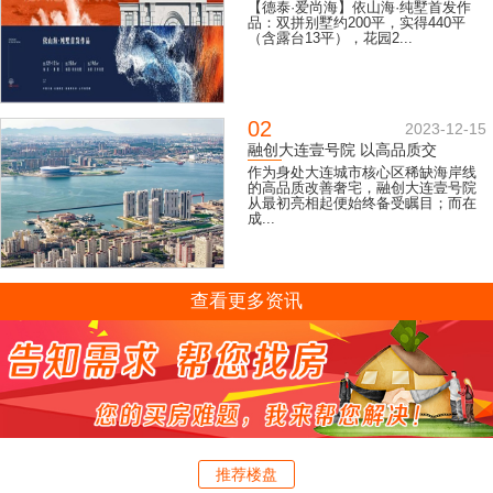
【德泰·爱尚海】依山海·纯墅首发作
品：双拼别墅约200平，实得440平
（含露台13平），花园2...
02
2023-12-15
融创大连壹号院 以高品质交
作为身处大连城市核心区稀缺海岸线
的高品质改善奢宅，融创大连壹号院
从最初亮相起便始终备受瞩目；而在
成...
查看更多资讯
推荐楼盘