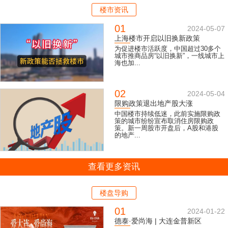
楼市资讯
01
2024-05-07
上海楼市开启以旧换新政策
为促进楼市活跃度，中国超过30多个
城市推商品房“以旧换新”，一线城市上
海也加...
02
2024-05-04
限购政策退出地产股大涨
中国楼市持续低迷，此前实施限购政
策的城市纷纷宣布取消住房限购政
策。新一周股市开盘后，A股和港股
的地产...
查看更多资讯
楼盘导购
01
2024-01-22
德泰·爱尚海 | 大连金普新区