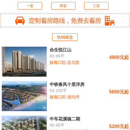
一室
两室
三室
热销楼盘
合生悦江山
82-99平
4900元起
旅顺口区-盐北路
中铁春风十里洋房
54-105平
5600元起
旅顺口区-琥珀湾
中车花溪镇二期
46-90平
5200元起