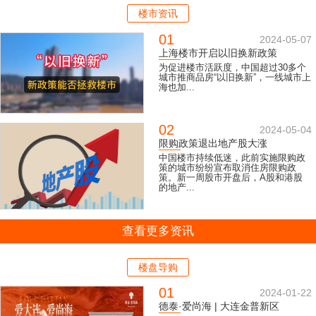
楼市资讯
01
2024-05-07
上海楼市开启以旧换新政策
为促进楼市活跃度，中国超过30多个
城市推商品房“以旧换新”，一线城市上
海也加...
02
2024-05-04
限购政策退出地产股大涨
中国楼市持续低迷，此前实施限购政
策的城市纷纷宣布取消住房限购政
策。新一周股市开盘后，A股和港股
的地产...
查看更多资讯
楼盘导购
01
2024-01-22
德泰·爱尚海 | 大连金普新区