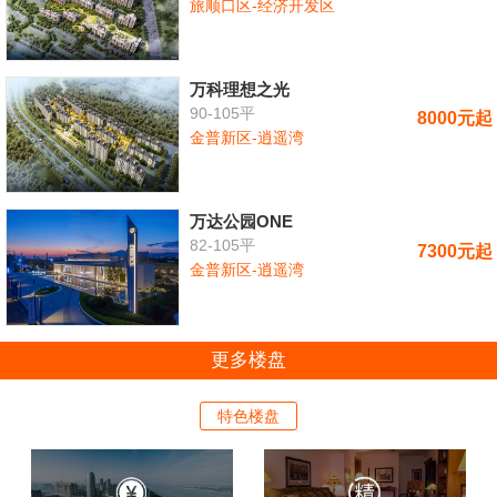
旅顺口区-经济开发区
万科理想之光
90-105平
8000元起
金普新区-逍遥湾
万达公园ONE
82-105平
7300元起
金普新区-逍遥湾
更多楼盘
特色楼盘