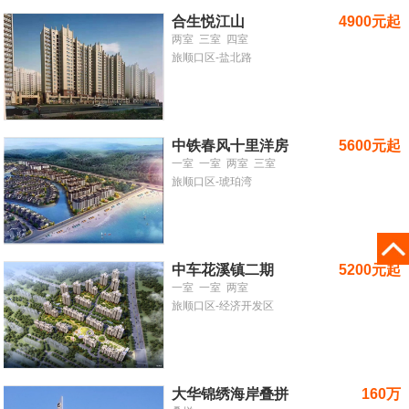
合生悦江山
4900元起
两室
三室
四室
旅顺口区-盐北路
中铁春风十里洋房
5600元起
一室
一室
两室
三室
旅顺口区-琥珀湾
中车花溪镇二期
5200元起
一室
一室
两室
旅顺口区-经济开发区
大华锦绣海岸叠拼
160万