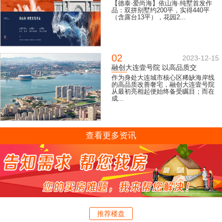
【德泰·爱尚海】依山海·纯墅首发作
品：双拼别墅约200平，实得440平
（含露台13平），花园2...
02
2023-12-15
融创大连壹号院 以高品质交
作为身处大连城市核心区稀缺海岸线
的高品质改善奢宅，融创大连壹号院
从最初亮相起便始终备受瞩目；而在
成...
查看更多资讯
推荐楼盘