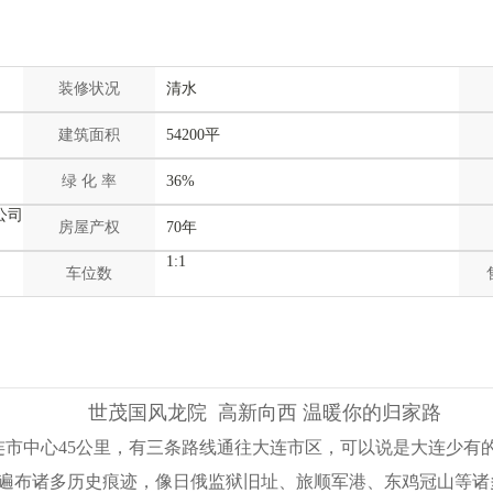
装修状况
清水
建筑面积
54200平
绿 化 率
36%
公司
房屋产权
70年
1:1
车位数
世茂国风龙院 高新向西 温暖你的归家路
连市中心
45公里，有三条路线通往大连市区，可以说是大连少有
遍布诸多历史痕迹，像日俄监狱旧址、旅顺军港、东鸡冠山等诸