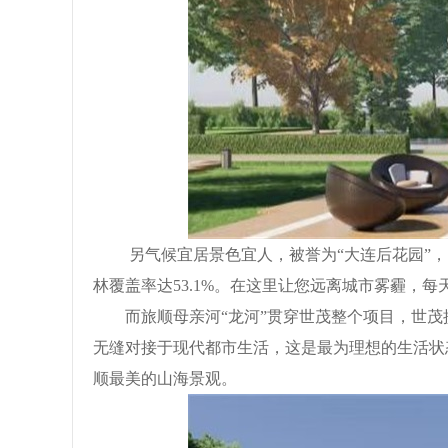
另气候宜居景色宜人，被誉为
“大连后花园”，
林覆盖率达
53.1%。
在这里让您远离城市雾霾，每
而旅顺母亲河
“龙河”贯穿世茂整个项目，世
无缝对接于现代都市生活，这是最为理想的生活状
顺最美的山海景观。