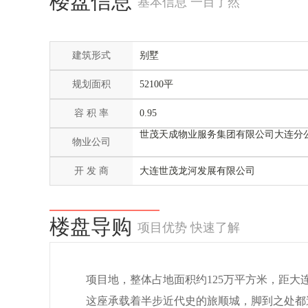
楼盘信息
基本信息 一目了然
建筑形式
别墅
规划面积
52100平
容 积 率
0.95
世茂天成物业服务集团有限公司大连分
物业公司
开 发 商
大连世茂龙河发展有限公司
楼盘导购
项目优势 快速了解
项目地，
整体占地面积约
125万平方米
，
距大
这座承载着半步近代史的旅顺城，脚到之处都