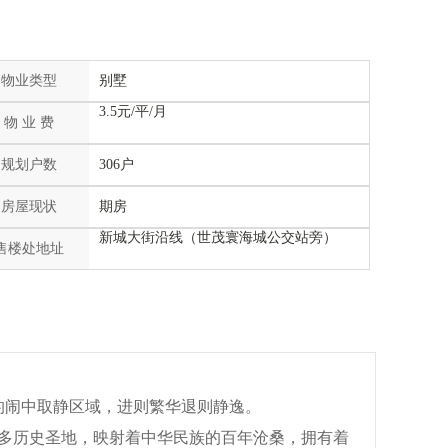
物业类型
别墅
3.5元/平/月
物 业 费
规划户数
306户
房屋现状
期房
新城大街沿线（世茂寰海城公交站旁）
售楼处地址
的闹中取静区域，
进则繁华退则静逸
。
多历史圣地，映射着中华民族的
百年沧桑，拥有着