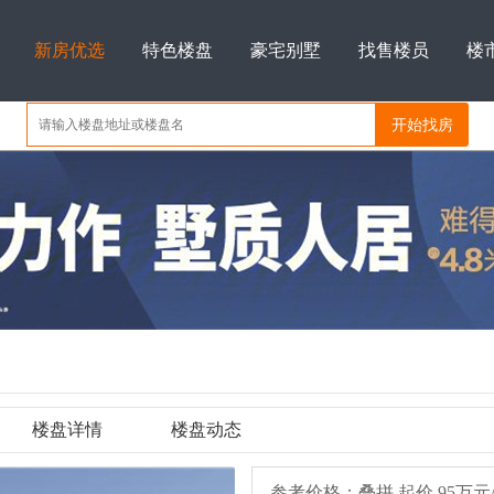
新房优选
特色楼盘
豪宅别墅
找售楼员
楼
楼盘详情
楼盘动态
参考价格：叠拼 起价 95万元