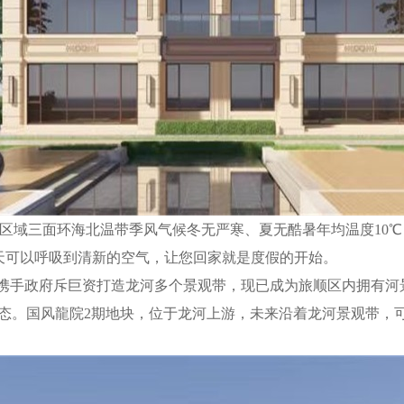
区域三面环海北温带季风气候冬无严寒、夏无酷暑年均温度
10
天可以呼吸到清新的空气，让您回家就是度假的开始。
茂携手政府斥巨资打造龙河多个景观带，现已成为旅顺区内拥有
河
态。国风龍院
2期地块
，位于龙河上游，未来沿着龙河景观带，