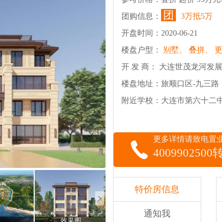
团
团购信息：
3万抵5万
开盘时间：2020-06-21
楼盘户型：
别墅、
叠拼、
开 发 商： 大连世茂龙河发
楼盘地址：旅顺口区-九三路
附近学校：大连市第六十二
更多详情请致电置
4009902500
特价房信息
通知我
效果图