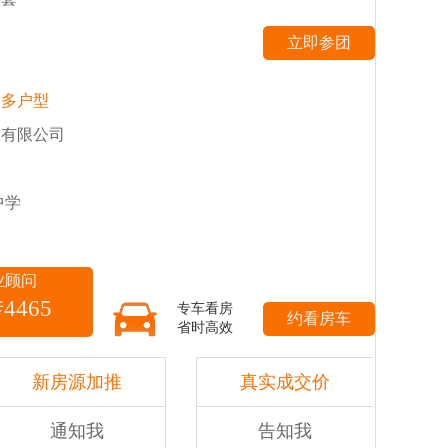
更多户型
展有限公司
中学
业顾问
转4465
专车看房
省时高效
新房源加推
真实成交价
通知我
告知我