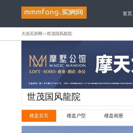
首页
大连买房网
>
>世茂国风龍院
世茂国风龍院
楼盘首页
楼盘户型
楼盘相册