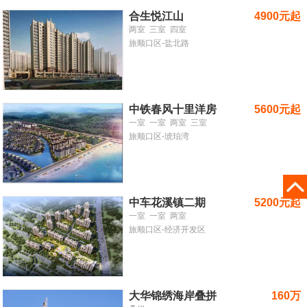
合生悦江山
4900元起
两室
三室
四室
旅顺口区-盐北路
中铁春风十里洋房
5600元起
一室
一室
两室
三室
旅顺口区-琥珀湾
中车花溪镇二期
5200元起
一室
一室
两室
旅顺口区-经济开发区
大华锦绣海岸叠拼
160万