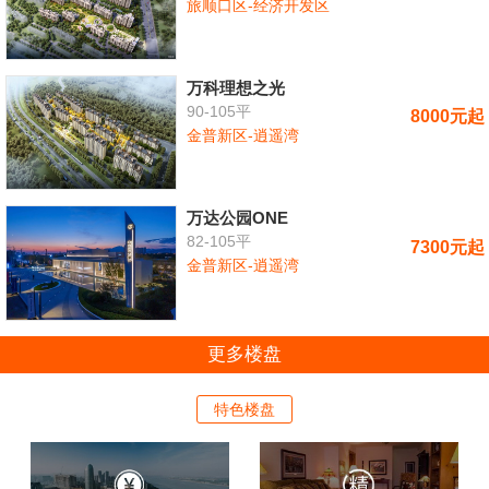
旅顺口区-经济开发区
万科理想之光
90-105平
8000元起
金普新区-逍遥湾
万达公园ONE
82-105平
7300元起
金普新区-逍遥湾
更多楼盘
特色楼盘