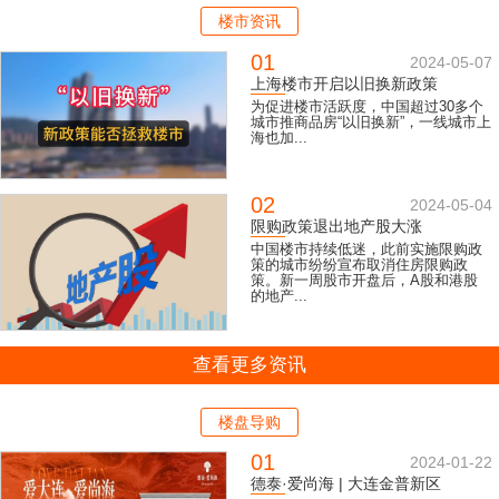
楼市资讯
01
2024-05-07
上海楼市开启以旧换新政策
为促进楼市活跃度，中国超过30多个
城市推商品房“以旧换新”，一线城市上
海也加...
02
2024-05-04
限购政策退出地产股大涨
中国楼市持续低迷，此前实施限购政
策的城市纷纷宣布取消住房限购政
策。新一周股市开盘后，A股和港股
的地产...
查看更多资讯
楼盘导购
01
2024-01-22
德泰·爱尚海 | 大连金普新区