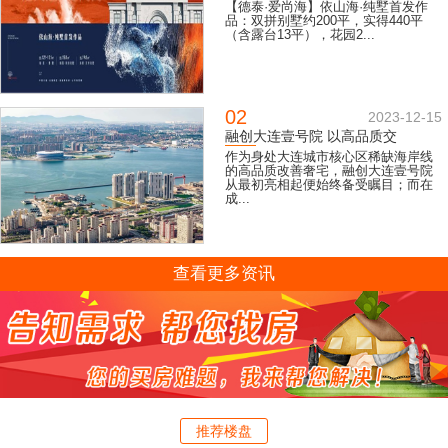
【德泰·爱尚海】依山海·纯墅首发作
品：双拼别墅约200平，实得440平
（含露台13平），花园2...
02
2023-12-15
融创大连壹号院 以高品质交
作为身处大连城市核心区稀缺海岸线
的高品质改善奢宅，融创大连壹号院
从最初亮相起便始终备受瞩目；而在
成...
查看更多资讯
推荐楼盘