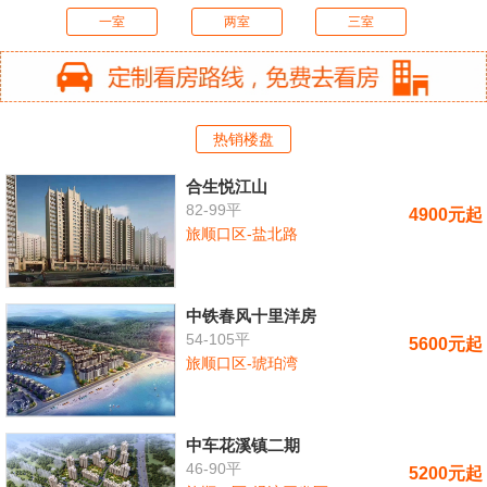
一室
两室
三室
热销楼盘
合生悦江山
82-99平
4900元起
旅顺口区-盐北路
中铁春风十里洋房
54-105平
5600元起
旅顺口区-琥珀湾
中车花溪镇二期
46-90平
5200元起