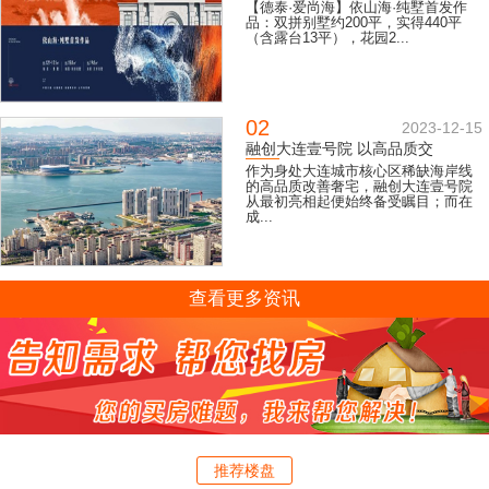
【德泰·爱尚海】依山海·纯墅首发作
品：双拼别墅约200平，实得440平
（含露台13平），花园2...
02
2023-12-15
融创大连壹号院 以高品质交
作为身处大连城市核心区稀缺海岸线
的高品质改善奢宅，融创大连壹号院
从最初亮相起便始终备受瞩目；而在
成...
查看更多资讯
推荐楼盘