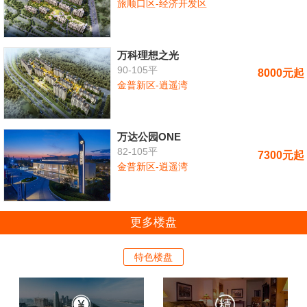
旅顺口区-经济开发区
万科理想之光
90-105平
8000元起
金普新区-逍遥湾
万达公园ONE
82-105平
7300元起
金普新区-逍遥湾
更多楼盘
特色楼盘