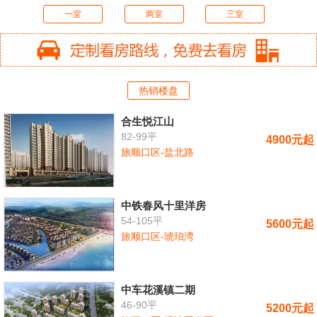
一室
两室
三室
热销楼盘
合生悦江山
82-99平
4900元起
旅顺口区-盐北路
中铁春风十里洋房
54-105平
5600元起
旅顺口区-琥珀湾
中车花溪镇二期
46-90平
5200元起