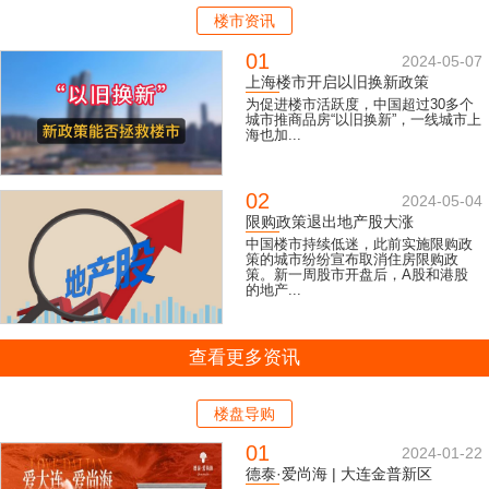
楼市资讯
01
2024-05-07
上海楼市开启以旧换新政策
为促进楼市活跃度，中国超过30多个
城市推商品房“以旧换新”，一线城市上
海也加...
02
2024-05-04
限购政策退出地产股大涨
中国楼市持续低迷，此前实施限购政
策的城市纷纷宣布取消住房限购政
策。新一周股市开盘后，A股和港股
的地产...
查看更多资讯
楼盘导购
01
2024-01-22
德泰·爱尚海 | 大连金普新区