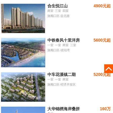
合生悦江山
4900元起
两室
三室
四室
旅顺口区-盐北路
中铁春风十里洋房
5600元起
一室
一室
两室
三室
旅顺口区-琥珀湾
中车花溪镇二期
5200元起
一室
一室
两室
旅顺口区-经济开发区
大华锦绣海岸叠拼
160万