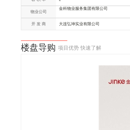
金科物业服务集团有限公司
物业公司
开 发 商
大连弘坤实业有限公司
楼盘导购
项目优势 快速了解