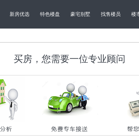
新房优选
特色楼盘
豪宅别墅
找售楼员
楼
买房，您需要一位专业顾问