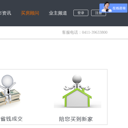
市资讯
买房顾问
业主频道
登录
注册
客服电话：0411-39633800