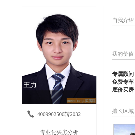
自我介绍
我的价值
专属顾问
免费专车
王力
底价买房
擅长区域
4009902500转2032
专业化买房分析