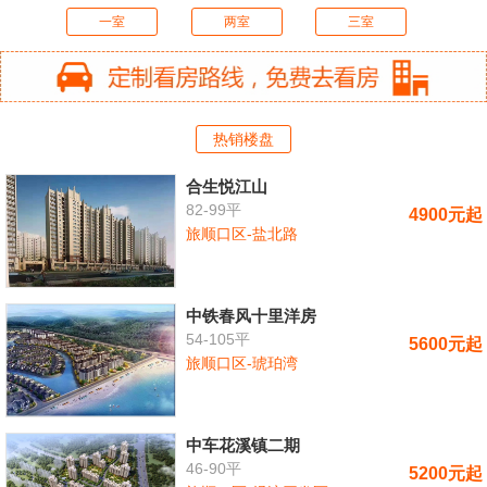
一室
两室
三室
热销楼盘
合生悦江山
82-99平
4900元起
旅顺口区-盐北路
中铁春风十里洋房
54-105平
5600元起
旅顺口区-琥珀湾
中车花溪镇二期
46-90平
5200元起