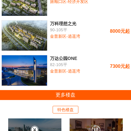
旅顺口区-经济开发区
万科理想之光
90-105平
8000元起
金普新区-逍遥湾
万达公园ONE
82-105平
7300元起
金普新区-逍遥湾
更多楼盘
特色楼盘