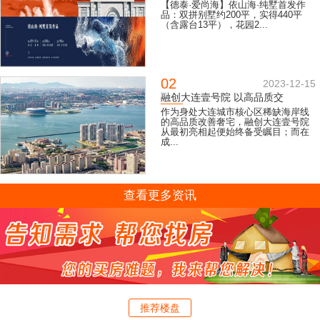
【德泰·爱尚海】依山海·纯墅首发作
品：双拼别墅约200平，实得440平
（含露台13平），花园2...
02
2023-12-15
融创大连壹号院 以高品质交
作为身处大连城市核心区稀缺海岸线
的高品质改善奢宅，融创大连壹号院
从最初亮相起便始终备受瞩目；而在
成...
查看更多资讯
推荐楼盘