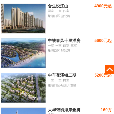
合生悦江山
4900元起
两室
三室
四室
旅顺口区-盐北路
中铁春风十里洋房
5600元起
一室
一室
两室
三室
旅顺口区-琥珀湾
中车花溪镇二期
5200元起
一室
一室
两室
旅顺口区-经济开发区
大华锦绣海岸叠拼
160万