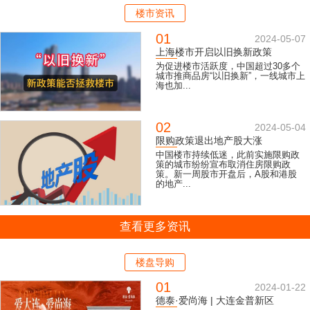
楼市资讯
01
2024-05-07
上海楼市开启以旧换新政策
为促进楼市活跃度，中国超过30多个
城市推商品房“以旧换新”，一线城市上
海也加...
02
2024-05-04
限购政策退出地产股大涨
中国楼市持续低迷，此前实施限购政
策的城市纷纷宣布取消住房限购政
策。新一周股市开盘后，A股和港股
的地产...
查看更多资讯
楼盘导购
01
2024-01-22
德泰·爱尚海 | 大连金普新区