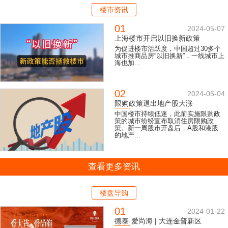
楼市资讯
01
2024-05-07
上海楼市开启以旧换新政策
为促进楼市活跃度，中国超过30多个
城市推商品房“以旧换新”，一线城市上
海也加...
02
2024-05-04
限购政策退出地产股大涨
中国楼市持续低迷，此前实施限购政
策的城市纷纷宣布取消住房限购政
策。新一周股市开盘后，A股和港股
的地产...
查看更多资讯
楼盘导购
01
2024-01-22
德泰·爱尚海 | 大连金普新区