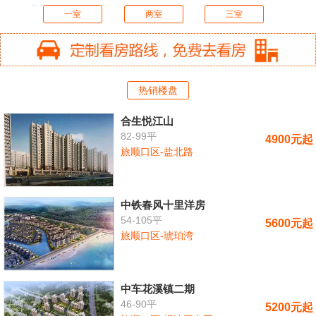
一室
两室
三室
热销楼盘
合生悦江山
82-99平
4900元起
旅顺口区-盐北路
中铁春风十里洋房
54-105平
5600元起
旅顺口区-琥珀湾
中车花溪镇二期
46-90平
5200元起