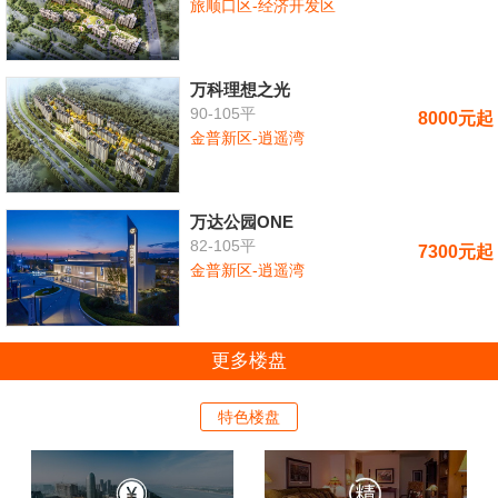
旅顺口区-经济开发区
万科理想之光
90-105平
8000元起
金普新区-逍遥湾
万达公园ONE
82-105平
7300元起
金普新区-逍遥湾
更多楼盘
特色楼盘