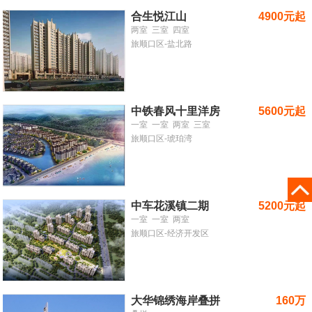
合生悦江山
4900元起
两室
三室
四室
旅顺口区-盐北路
中铁春风十里洋房
5600元起
一室
一室
两室
三室
旅顺口区-琥珀湾
中车花溪镇二期
5200元起
一室
一室
两室
旅顺口区-经济开发区
大华锦绣海岸叠拼
160万