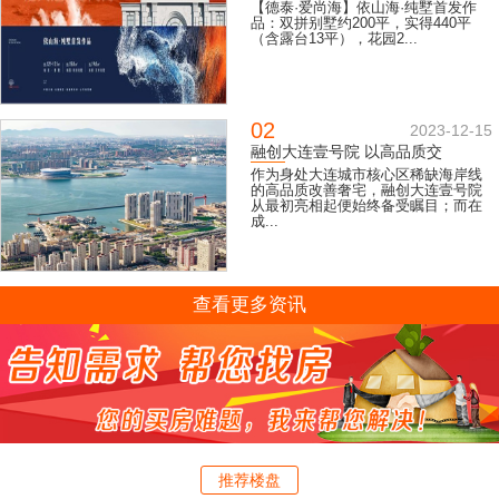
【德泰·爱尚海】依山海·纯墅首发作
品：双拼别墅约200平，实得440平
（含露台13平），花园2...
02
2023-12-15
融创大连壹号院 以高品质交
作为身处大连城市核心区稀缺海岸线
的高品质改善奢宅，融创大连壹号院
从最初亮相起便始终备受瞩目；而在
成...
查看更多资讯
推荐楼盘