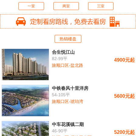
一室
两室
三室
热销楼盘
合生悦江山
82-99平
4900元起
旅顺口区-盐北路
中铁春风十里洋房
54-105平
5600元起
旅顺口区-琥珀湾
中车花溪镇二期
46-90平
5200元起