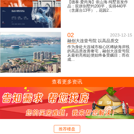
【德泰·爱尚海】依山海·纯墅首发作
品：双拼别墅约200平，实得440平
（含露台13平），花园2...
02
2023-12-15
融创大连壹号院 以高品质交
作为身处大连城市核心区稀缺海岸线
的高品质改善奢宅，融创大连壹号院
从最初亮相起便始终备受瞩目；而在
成...
查看更多资讯
推荐楼盘