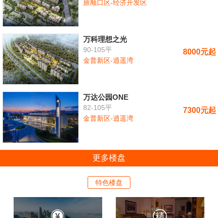
旅顺口区-经济开发区
万科理想之光
90-105平
8000元起
金普新区-逍遥湾
万达公园ONE
82-105平
7300元起
金普新区-逍遥湾
更多楼盘
特色楼盘