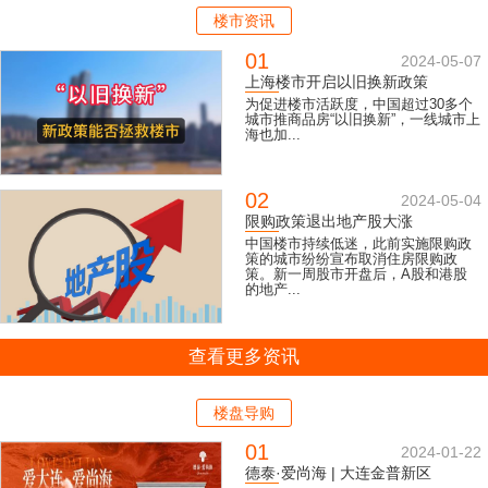
楼市资讯
01
2024-05-07
上海楼市开启以旧换新政策
为促进楼市活跃度，中国超过30多个
城市推商品房“以旧换新”，一线城市上
海也加...
02
2024-05-04
限购政策退出地产股大涨
中国楼市持续低迷，此前实施限购政
策的城市纷纷宣布取消住房限购政
策。新一周股市开盘后，A股和港股
的地产...
查看更多资讯
楼盘导购
01
2024-01-22
德泰·爱尚海 | 大连金普新区