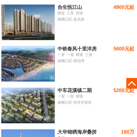
合生悦江山
4900元起
两室
三室
四室
旅顺口区-盐北路
中铁春风十里洋房
5600元起
一室
一室
两室
三室
旅顺口区-琥珀湾
中车花溪镇二期
5200元起
一室
一室
两室
旅顺口区-经济开发区
大华锦绣海岸叠拼
160万