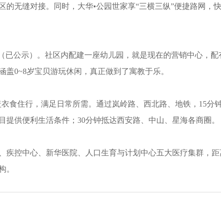
的无缝对接。同时，大华•公园世家享“三横三纵”便捷路网，快速
学（已公示）。社区内配建一座幼儿园，就是现在的营销中心，配有
涵盖0~8岁宝贝游玩休闲，真正做到了寓教于乐。
盖衣食住行，满足日常所需。通过岚岭路、西北路、地铁，15分
目提供便利生活条件；30分钟抵达西安路、中山、星海各商圈。
疾控中心、新华医院、人口生育与计划中心五大医疗集群，距离项
构。