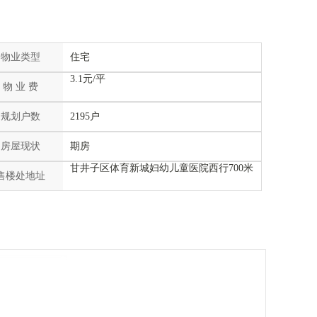
物业类型
住宅
3.1元/平
物 业 费
规划户数
2195户
房屋现状
期房
甘井子区体育新城妇幼儿童医院西行700米
售楼处地址