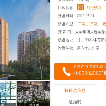
团
团购信息：
3万抵5万
开盘时间：2020-05-31
楼盘户型：
二室、
三室、
开 发 商：大华集团大连华
楼盘地址：甘井子区-体育新
附近学校：第六十六中学
更多详情请致电置
4009902500
特价房信息
通知我
划图
沙盘图