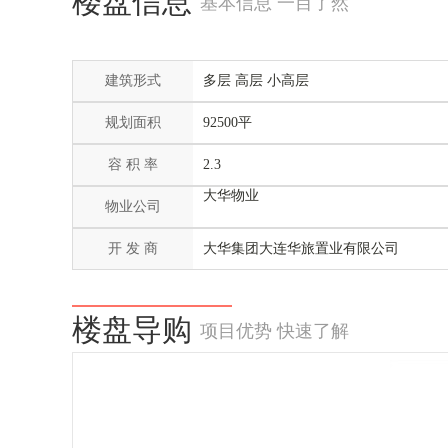
楼盘信息
基本信息 一目了然
建筑形式
多层 高层 小高层
规划面积
92500平
容 积 率
2.3
大华物业
物业公司
开 发 商
大华集团大连华旅置业有限公司
楼盘导购
项目优势 快速了解