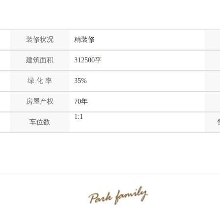
装修状况
精装修
建筑面积
312500平
绿 化 率
35%
房屋产权
70年
1:1
车位数