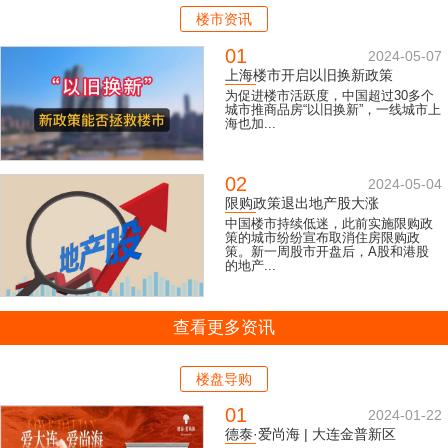
楼市资讯
01
2024-05-07
上海楼市开启以旧换新政策
为促进楼市活跃度，中国超过30多个
城市推商品房“以旧换新”，一线城市上
海也加...
02
2024-05-04
限购政策退出地产股大涨
中国楼市持续低迷，此前实施限购政
策的城市纷纷宣布取消住房限购政
策。新一周股市开盘后，A股和港股
的地产...
查看更多资讯
楼盘导购
01
2024-01-22
德泰·爱尚海 | 大连金普新区