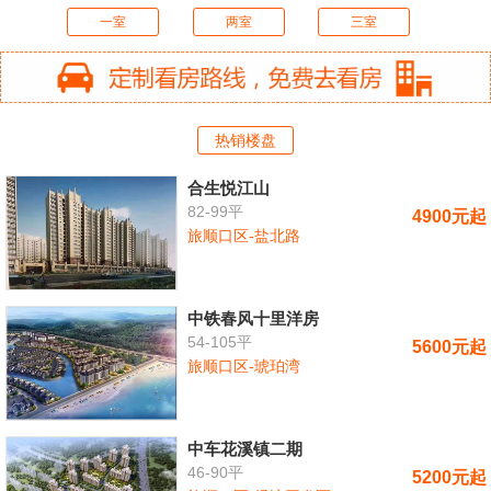
一室
两室
三室
热销楼盘
合生悦江山
82-99平
4900元起
旅顺口区-盐北路
中铁春风十里洋房
54-105平
5600元起
旅顺口区-琥珀湾
中车花溪镇二期
46-90平
5200元起