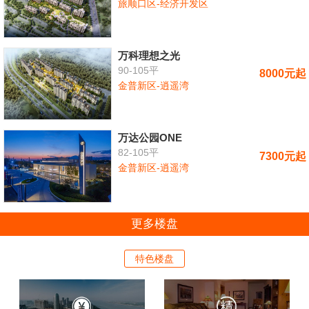
旅顺口区-经济开发区
万科理想之光
90-105平
8000元起
金普新区-逍遥湾
万达公园ONE
82-105平
7300元起
金普新区-逍遥湾
更多楼盘
特色楼盘