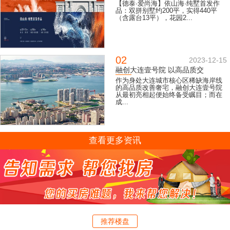
【德泰·爱尚海】依山海·纯墅首发作
品：双拼别墅约200平，实得440平
（含露台13平），花园2...
02
2023-12-15
融创大连壹号院 以高品质交
作为身处大连城市核心区稀缺海岸线
的高品质改善奢宅，融创大连壹号院
从最初亮相起便始终备受瞩目；而在
成...
查看更多资讯
推荐楼盘