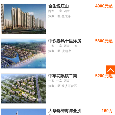
合生悦江山
4900元起
两室
三室
四室
旅顺口区-盐北路
中铁春风十里洋房
5600元起
一室
一室
两室
三室
旅顺口区-琥珀湾
中车花溪镇二期
5200元起
一室
一室
两室
旅顺口区-经济开发区
大华锦绣海岸叠拼
160万