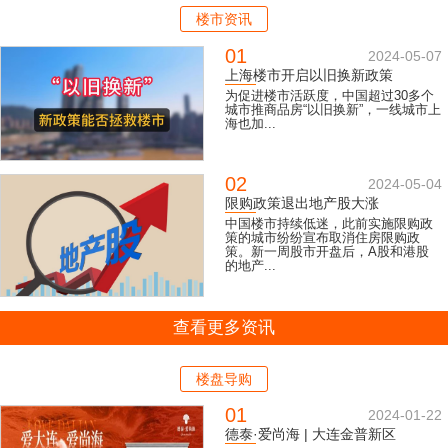
楼市资讯
01
2024-05-07
上海楼市开启以旧换新政策
为促进楼市活跃度，中国超过30多个
城市推商品房“以旧换新”，一线城市上
海也加...
02
2024-05-04
限购政策退出地产股大涨
中国楼市持续低迷，此前实施限购政
策的城市纷纷宣布取消住房限购政
策。新一周股市开盘后，A股和港股
的地产...
查看更多资讯
楼盘导购
01
2024-01-22
德泰·爱尚海 | 大连金普新区