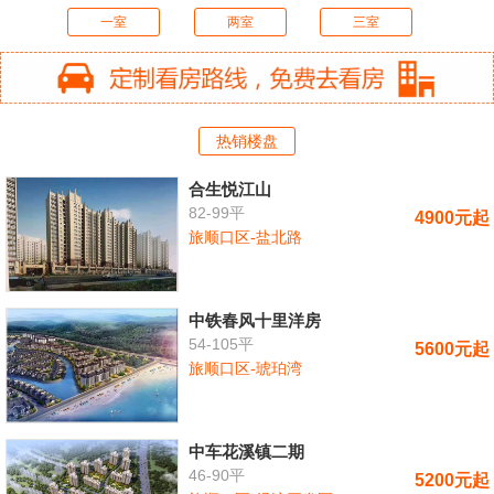
一室
两室
三室
热销楼盘
合生悦江山
82-99平
4900元起
旅顺口区-盐北路
中铁春风十里洋房
54-105平
5600元起
旅顺口区-琥珀湾
中车花溪镇二期
46-90平
5200元起