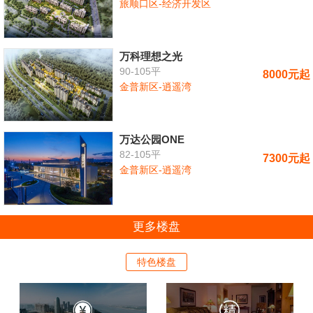
旅顺口区-经济开发区
万科理想之光
90-105平
8000元起
金普新区-逍遥湾
万达公园ONE
82-105平
7300元起
金普新区-逍遥湾
更多楼盘
特色楼盘