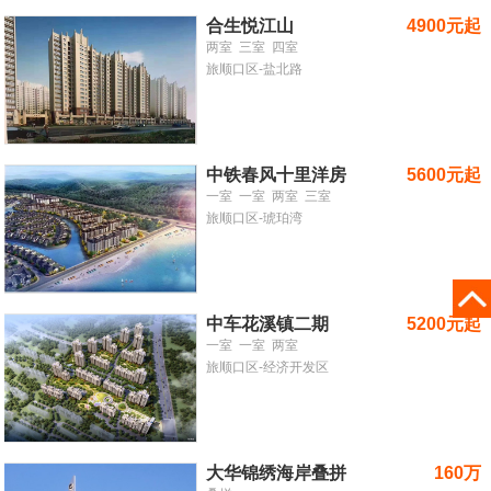
合生悦江山
4900元起
两室
三室
四室
旅顺口区-盐北路
中铁春风十里洋房
5600元起
一室
一室
两室
三室
旅顺口区-琥珀湾
中车花溪镇二期
5200元起
一室
一室
两室
旅顺口区-经济开发区
大华锦绣海岸叠拼
160万