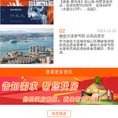
【德泰·爱尚海】依山海·纯墅首发作
品：双拼别墅约200平，实得440平
（含露台13平），花园2...
02
2023-12-15
融创大连壹号院 以高品质交
作为身处大连城市核心区稀缺海岸线
的高品质改善奢宅，融创大连壹号院
从最初亮相起便始终备受瞩目；而在
成...
查看更多资讯
推荐楼盘