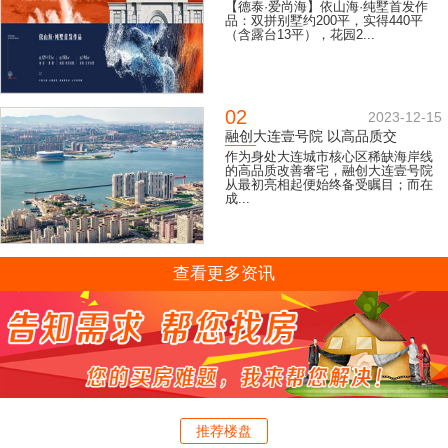
【德泰·爱尚海】依山海·纯墅首发作
品：双拼别墅约200平，实得440平
（含露台13平），花园2...
02
2023-12-15
融创大连壹号院 以高品质交
作为身处大连城市核心区稀缺海岸线
的高品质改善奢宅，融创大连壹号院
从最初亮相起便始终备受瞩目；而在
成...
查看更多资讯
推荐楼盘