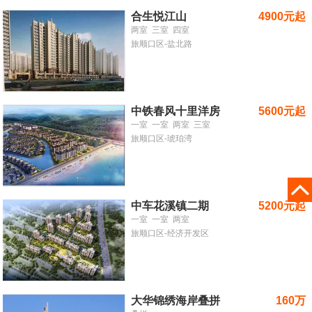
合生悦江山
4900元起
两室
三室
四室
旅顺口区-盐北路
中铁春风十里洋房
5600元起
一室
一室
两室
三室
旅顺口区-琥珀湾
中车花溪镇二期
5200元起
一室
一室
两室
旅顺口区-经济开发区
大华锦绣海岸叠拼
160万