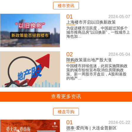
楼市资讯
01
2024-05-07
上海楼市开启以旧换新政策
为促进楼市活跃度，中国超过30多个
城市推商品房“以旧换新”，一线城市上
海也加...
02
2024-05-04
限购政策退出地产股大涨
中国楼市持续低迷，此前实施限购政
策的城市纷纷宣布取消住房限购政
策。新一周股市开盘后，A股和港股
的地产...
查看更多资讯
楼盘导购
01
2024-01-22
德泰·爱尚海 | 大连金普新区