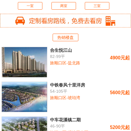
一室
两室
三室
热销楼盘
合生悦江山
82-99平
4900元起
旅顺口区-盐北路
中铁春风十里洋房
54-105平
5600元起
旅顺口区-琥珀湾
中车花溪镇二期
46-90平
5200元起