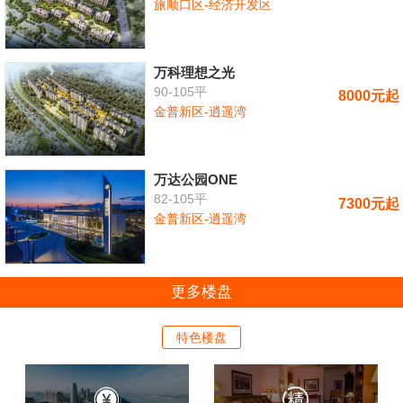
旅顺口区-经济开发区
万科理想之光
90-105平
8000元起
金普新区-逍遥湾
万达公园ONE
82-105平
7300元起
金普新区-逍遥湾
更多楼盘
特色楼盘