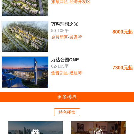
旅顺口区-经济开发区
万科理想之光
90-105平
8000元起
金普新区-逍遥湾
万达公园ONE
82-105平
7300元起
金普新区-逍遥湾
更多楼盘
特色楼盘