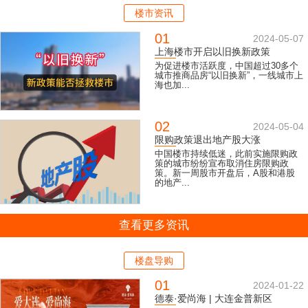
楼市资讯
01
2024-05-07
上海楼市开启以旧换新政策
为促进楼市活跃度，中国超过30多个
城市推商品房“以旧换新”，一线城市上
海也加...
02
2024-05-04
限购政策退出地产股大涨
中国楼市持续低迷，此前实施限购政
策的城市纷纷宣布取消住房限购政
策。新一周股市开盘后，A股和港股
的地产...
查看更多资讯
楼盘导购
01
2024-01-22
德泰·爱尚海 | 大连金普新区