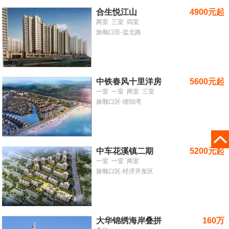
合生悦江山
4900元起
两室
三室
四室
旅顺口区-盐北路
中铁春风十里洋房
5600元起
一室
一室
两室
三室
旅顺口区-琥珀湾
中车花溪镇二期
5200元起
一室
一室
两室
旅顺口区-经济开发区
大华锦绣海岸叠拼
160万