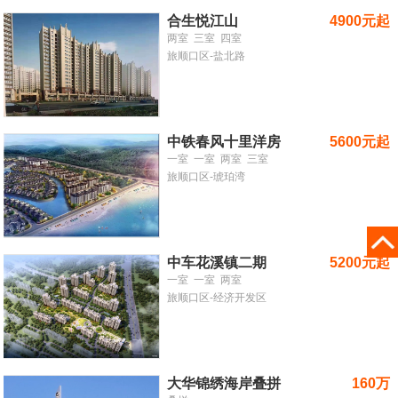
合生悦江山
4900元起
两室
三室
四室
旅顺口区-盐北路
中铁春风十里洋房
5600元起
一室
一室
两室
三室
旅顺口区-琥珀湾
中车花溪镇二期
5200元起
一室
一室
两室
旅顺口区-经济开发区
大华锦绣海岸叠拼
160万