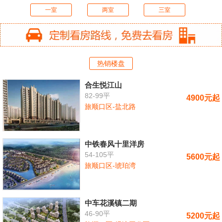
一室
两室
三室
热销楼盘
合生悦江山
82-99平
4900元起
旅顺口区-盐北路
中铁春风十里洋房
54-105平
5600元起
旅顺口区-琥珀湾
中车花溪镇二期
46-90平
5200元起