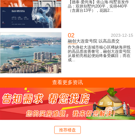
【德泰·爱尚海】依山海·纯墅首发作
品：双拼别墅约200平，实得440平
（含露台13平），花园2...
02
2023-12-15
融创大连壹号院 以高品质交
作为身处大连城市核心区稀缺海岸线
的高品质改善奢宅，融创大连壹号院
从最初亮相起便始终备受瞩目；而在
成...
查看更多资讯
推荐楼盘