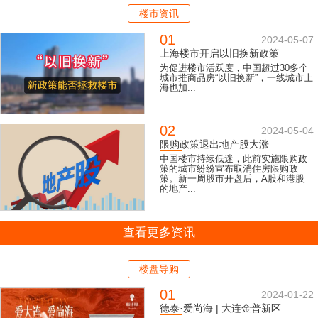
楼市资讯
01
2024-05-07
上海楼市开启以旧换新政策
为促进楼市活跃度，中国超过30多个
城市推商品房“以旧换新”，一线城市上
海也加...
02
2024-05-04
限购政策退出地产股大涨
中国楼市持续低迷，此前实施限购政
策的城市纷纷宣布取消住房限购政
策。新一周股市开盘后，A股和港股
的地产...
查看更多资讯
楼盘导购
01
2024-01-22
德泰·爱尚海 | 大连金普新区