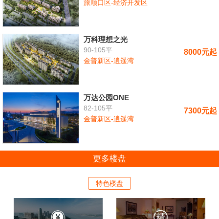
旅顺口区-经济开发区
万科理想之光
90-105平
8000元起
金普新区-逍遥湾
万达公园ONE
82-105平
7300元起
金普新区-逍遥湾
更多楼盘
特色楼盘