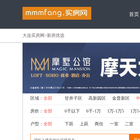
首页
大连买房网
>新房优选
区域：
全部
甘井子区
高新园区
金普新区
房价：
全部
6千以下
6千-1万
1万-1万5
1万5
户型：
全部
下跃
上跃
商住
一室
二室