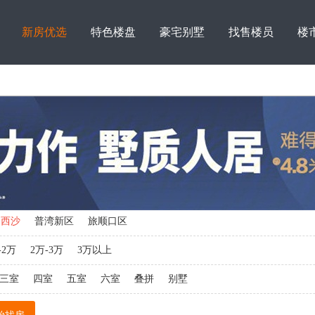
新房优选
特色楼盘
豪宅别墅
找售楼员
楼
中西沙
普湾新区
旅顺口区
-2万
2万-3万
3万以上
三室
四室
五室
六室
叠拼
别墅