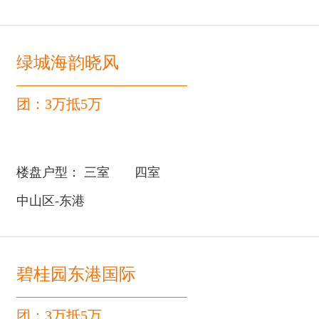
绿城海韵晓风
团：3万抵5万
楼盘户型：
三室
四室
中山区-东港
碧桂园东港国际
团：3万抵5万