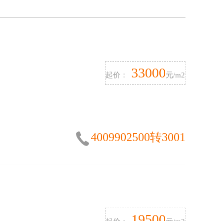
33000
起价：
元/m2
4009902500转3001
19500