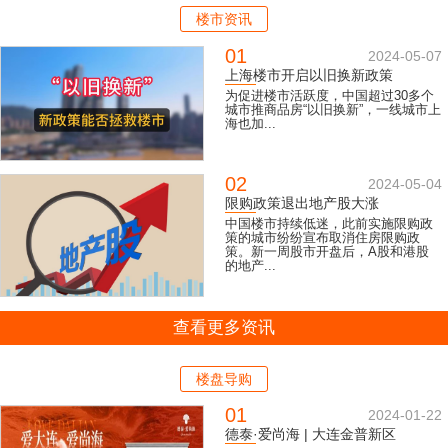
楼市资讯
01
2024-05-07
上海楼市开启以旧换新政策
为促进楼市活跃度，中国超过30多个
城市推商品房“以旧换新”，一线城市上
海也加...
02
2024-05-04
限购政策退出地产股大涨
中国楼市持续低迷，此前实施限购政
策的城市纷纷宣布取消住房限购政
策。新一周股市开盘后，A股和港股
的地产...
查看更多资讯
楼盘导购
01
2024-01-22
德泰·爱尚海 | 大连金普新区