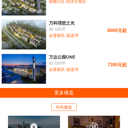
旅顺口区-经济开发区
万科理想之光
90-105平
8000元起
金普新区-逍遥湾
万达公园ONE
82-105平
7300元起
金普新区-逍遥湾
更多楼盘
特色楼盘