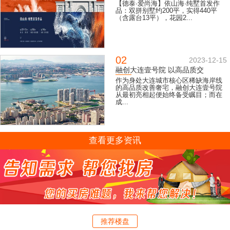
【德泰·爱尚海】依山海·纯墅首发作
品：双拼别墅约200平，实得440平
（含露台13平），花园2...
02
2023-12-15
融创大连壹号院 以高品质交
作为身处大连城市核心区稀缺海岸线
的高品质改善奢宅，融创大连壹号院
从最初亮相起便始终备受瞩目；而在
成...
查看更多资讯
推荐楼盘