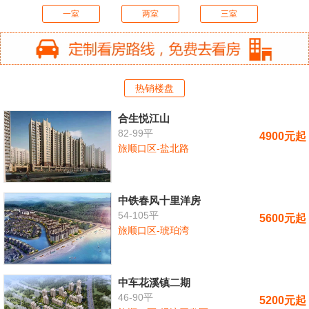
一室
两室
三室
热销楼盘
合生悦江山
82-99平
4900元起
旅顺口区-盐北路
中铁春风十里洋房
54-105平
5600元起
旅顺口区-琥珀湾
中车花溪镇二期
46-90平
5200元起