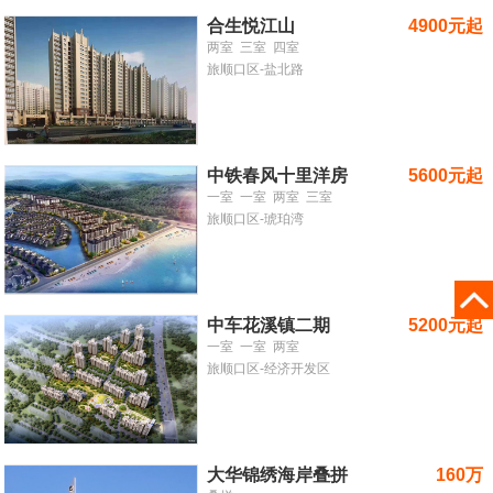
合生悦江山
4900元起
两室
三室
四室
旅顺口区-盐北路
中铁春风十里洋房
5600元起
一室
一室
两室
三室
旅顺口区-琥珀湾
中车花溪镇二期
5200元起
一室
一室
两室
旅顺口区-经济开发区
大华锦绣海岸叠拼
160万