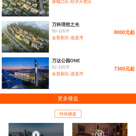
旅顺口区-经济开发区
万科理想之光
90-105平
8000元起
金普新区-逍遥湾
万达公园ONE
82-105平
7300元起
金普新区-逍遥湾
更多楼盘
特色楼盘