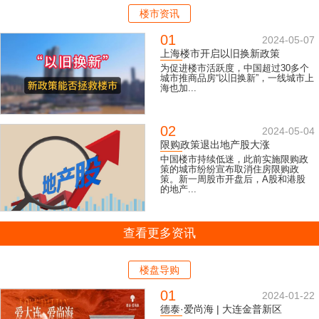
楼市资讯
01
2024-05-07
上海楼市开启以旧换新政策
为促进楼市活跃度，中国超过30多个
城市推商品房“以旧换新”，一线城市上
海也加...
02
2024-05-04
限购政策退出地产股大涨
中国楼市持续低迷，此前实施限购政
策的城市纷纷宣布取消住房限购政
策。新一周股市开盘后，A股和港股
的地产...
查看更多资讯
楼盘导购
01
2024-01-22
德泰·爱尚海 | 大连金普新区