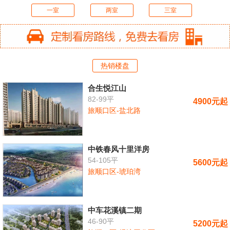
一室
两室
三室
热销楼盘
合生悦江山
82-99平
4900元起
旅顺口区-盐北路
中铁春风十里洋房
54-105平
5600元起
旅顺口区-琥珀湾
中车花溪镇二期
46-90平
5200元起