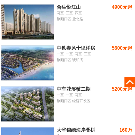
合生悦江山
4900元起
两室
三室
四室
旅顺口区-盐北路
中铁春风十里洋房
5600元起
一室
一室
两室
三室
旅顺口区-琥珀湾
中车花溪镇二期
5200元起
一室
一室
两室
旅顺口区-经济开发区
大华锦绣海岸叠拼
160万