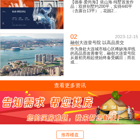
【德泰·爱尚海】依山海·纯墅首发作
品：双拼别墅约200平，实得440平
（含露台13平），花园2...
02
2023-12-15
融创大连壹号院 以高品质交
作为身处大连城市核心区稀缺海岸线
的高品质改善奢宅，融创大连壹号院
从最初亮相起便始终备受瞩目；而在
成...
查看更多资讯
推荐楼盘