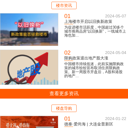
楼市资讯
01
2024-05-07
上海楼市开启以旧换新政策
为促进楼市活跃度，中国超过30多个
城市推商品房“以旧换新”，一线城市上
海也加...
02
2024-05-04
限购政策退出地产股大涨
中国楼市持续低迷，此前实施限购政
策的城市纷纷宣布取消住房限购政
策。新一周股市开盘后，A股和港股
的地产...
查看更多资讯
楼盘导购
01
2024-01-22
德泰·爱尚海 | 大连金普新区