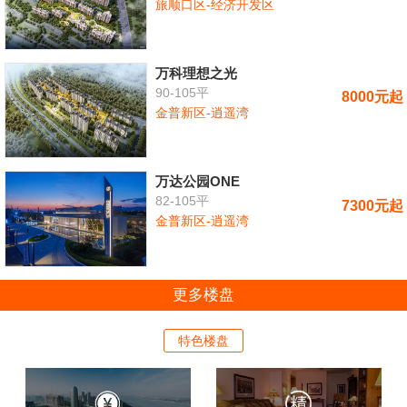
旅顺口区-经济开发区
万科理想之光
90-105平
8000元起
金普新区-逍遥湾
万达公园ONE
82-105平
7300元起
金普新区-逍遥湾
更多楼盘
特色楼盘