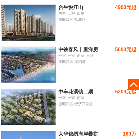
合生悦江山
4900元起
两室
三室
四室
旅顺口区-盐北路
中铁春风十里洋房
5600元起
一室
一室
两室
三室
旅顺口区-琥珀湾
中车花溪镇二期
5200元起
一室
一室
两室
旅顺口区-经济开发区
大华锦绣海岸叠拼
160万