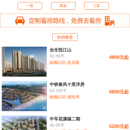
一室
两室
三室
热销楼盘
合生悦江山
82-99平
4900元起
旅顺口区-盐北路
中铁春风十里洋房
54-105平
5600元起
旅顺口区-琥珀湾
中车花溪镇二期
46-90平
5200元起