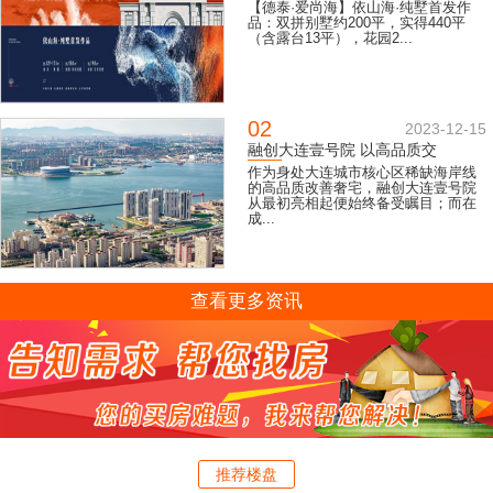
【德泰·爱尚海】依山海·纯墅首发作
品：双拼别墅约200平，实得440平
（含露台13平），花园2...
02
2023-12-15
融创大连壹号院 以高品质交
作为身处大连城市核心区稀缺海岸线
的高品质改善奢宅，融创大连壹号院
从最初亮相起便始终备受瞩目；而在
成...
查看更多资讯
推荐楼盘