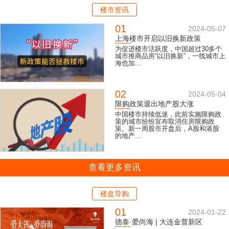
楼市资讯
01
2024-05-07
上海楼市开启以旧换新政策
为促进楼市活跃度，中国超过30多个
城市推商品房“以旧换新”，一线城市上
海也加...
02
2024-05-04
限购政策退出地产股大涨
中国楼市持续低迷，此前实施限购政
策的城市纷纷宣布取消住房限购政
策。新一周股市开盘后，A股和港股
的地产...
查看更多资讯
楼盘导购
01
2024-01-22
德泰·爱尚海 | 大连金普新区