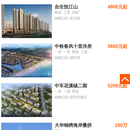
合生悦江山
4900元起
两室
三室
四室
旅顺口区-盐北路
中铁春风十里洋房
5600元起
一室
一室
两室
三室
旅顺口区-琥珀湾
中车花溪镇二期
5200元起
一室
一室
两室
旅顺口区-经济开发区
大华锦绣海岸叠拼
160万