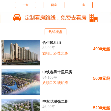
一室
两室
三室
热销楼盘
合生悦江山
82-99平
4900元起
旅顺口区-盐北路
中铁春风十里洋房
54-105平
5600元起
旅顺口区-琥珀湾
中车花溪镇二期
46-90平
5200元起