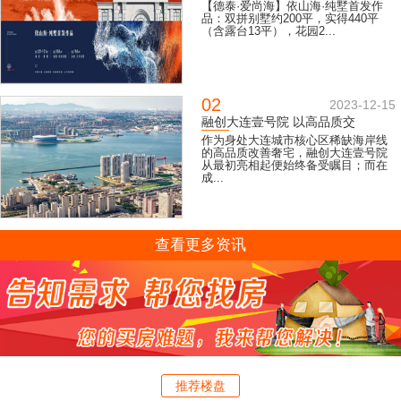
【德泰·爱尚海】依山海·纯墅首发作
品：双拼别墅约200平，实得440平
（含露台13平），花园2...
02
2023-12-15
融创大连壹号院 以高品质交
作为身处大连城市核心区稀缺海岸线
的高品质改善奢宅，融创大连壹号院
从最初亮相起便始终备受瞩目；而在
成...
查看更多资讯
推荐楼盘