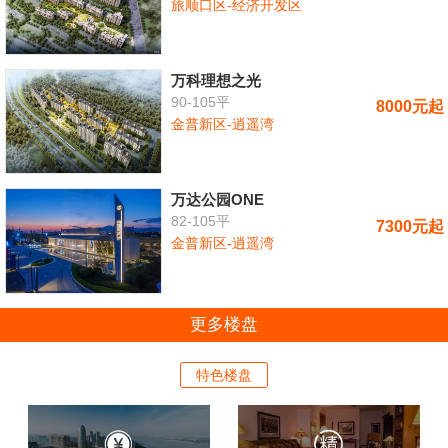
旅顺口区-经济开发区
万科理想之光
90-105平
8000元起
金普新区-逍遥湾
万达公园ONE
82-105平
7300元起
金普新区-逍遥湾
更多楼盘
特色楼盘