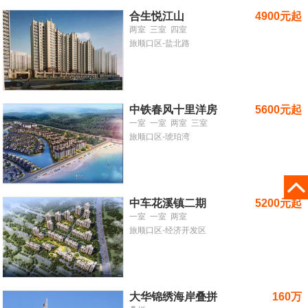
合生悦江山
4900元起
两室
三室
四室
旅顺口区-盐北路
中铁春风十里洋房
5600元起
一室
一室
两室
三室
旅顺口区-琥珀湾
中车花溪镇二期
5200元起
一室
一室
两室
旅顺口区-经济开发区
大华锦绣海岸叠拼
160万