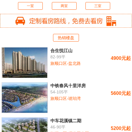
一室
两室
三室
热销楼盘
合生悦江山
82-99平
4900元起
旅顺口区-盐北路
中铁春风十里洋房
54-105平
5600元起
旅顺口区-琥珀湾
中车花溪镇二期
46-90平
5200元起