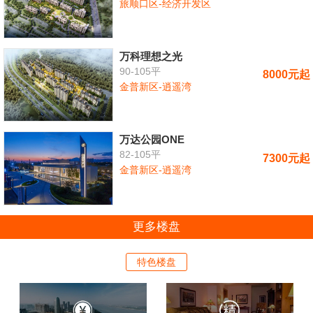
旅顺口区-经济开发区
万科理想之光
90-105平
8000元起
金普新区-逍遥湾
万达公园ONE
82-105平
7300元起
金普新区-逍遥湾
更多楼盘
特色楼盘