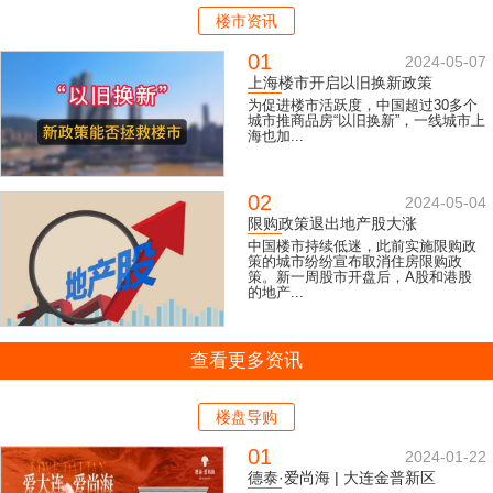
楼市资讯
01
2024-05-07
上海楼市开启以旧换新政策
为促进楼市活跃度，中国超过30多个
城市推商品房“以旧换新”，一线城市上
海也加...
02
2024-05-04
限购政策退出地产股大涨
中国楼市持续低迷，此前实施限购政
策的城市纷纷宣布取消住房限购政
策。新一周股市开盘后，A股和港股
的地产...
查看更多资讯
楼盘导购
01
2024-01-22
德泰·爱尚海 | 大连金普新区