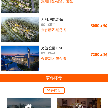
旅顺口区-经济开发区
万科理想之光
90-105平
8000元起
金普新区-逍遥湾
万达公园ONE
82-105平
7300元起
金普新区-逍遥湾
更多楼盘
特色楼盘