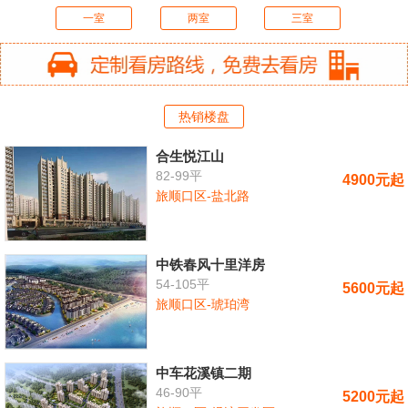
一室
两室
三室
热销楼盘
合生悦江山
82-99平
4900元起
旅顺口区-盐北路
中铁春风十里洋房
54-105平
5600元起
旅顺口区-琥珀湾
中车花溪镇二期
46-90平
5200元起