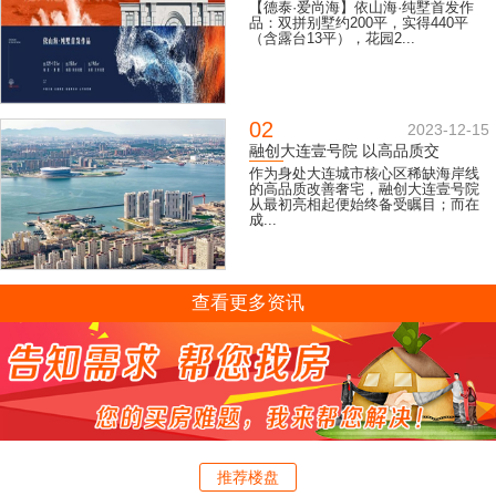
【德泰·爱尚海】依山海·纯墅首发作
品：双拼别墅约200平，实得440平
（含露台13平），花园2...
02
2023-12-15
融创大连壹号院 以高品质交
作为身处大连城市核心区稀缺海岸线
的高品质改善奢宅，融创大连壹号院
从最初亮相起便始终备受瞩目；而在
成...
查看更多资讯
推荐楼盘