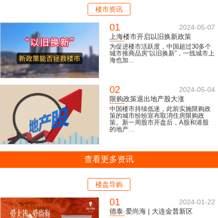
楼市资讯
01
2024-05-07
上海楼市开启以旧换新政策
为促进楼市活跃度，中国超过30多个
城市推商品房“以旧换新”，一线城市上
海也加...
02
2024-05-04
限购政策退出地产股大涨
中国楼市持续低迷，此前实施限购政
策的城市纷纷宣布取消住房限购政
策。新一周股市开盘后，A股和港股
的地产...
查看更多资讯
楼盘导购
01
2024-01-22
德泰·爱尚海 | 大连金普新区