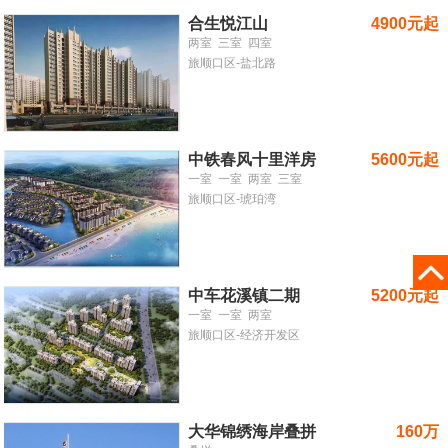
合生悦江山
4900元起
两室
三室
四室
旅顺口区-盐北路
中铁春风十里洋房
5600元起
一室
一室
两室
三室
旅顺口区-琥珀湾
中车花溪镇二期
5200元起
一室
一室
两室
旅顺口区-经济开发区
大华锦绣海岸叠拼
160万