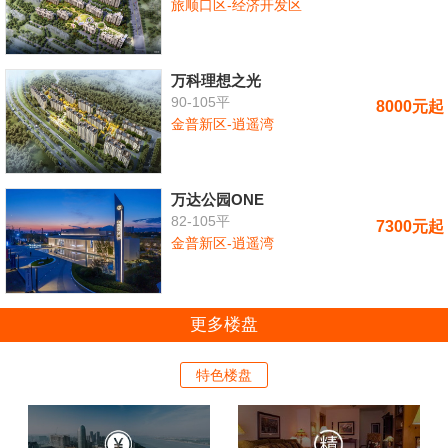
旅顺口区-经济开发区
万科理想之光
90-105平
8000元起
金普新区-逍遥湾
万达公园ONE
82-105平
7300元起
金普新区-逍遥湾
更多楼盘
特色楼盘