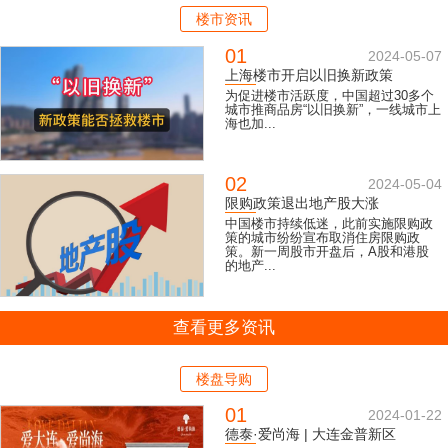
楼市资讯
01
2024-05-07
上海楼市开启以旧换新政策
为促进楼市活跃度，中国超过30多个
城市推商品房“以旧换新”，一线城市上
海也加...
02
2024-05-04
限购政策退出地产股大涨
中国楼市持续低迷，此前实施限购政
策的城市纷纷宣布取消住房限购政
策。新一周股市开盘后，A股和港股
的地产...
查看更多资讯
楼盘导购
01
2024-01-22
德泰·爱尚海 | 大连金普新区