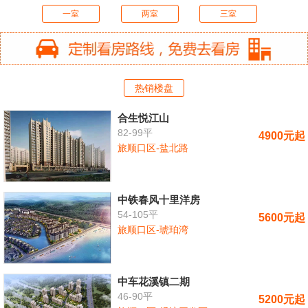
一室
两室
三室
热销楼盘
合生悦江山
82-99平
4900元起
旅顺口区-盐北路
中铁春风十里洋房
54-105平
5600元起
旅顺口区-琥珀湾
中车花溪镇二期
46-90平
5200元起