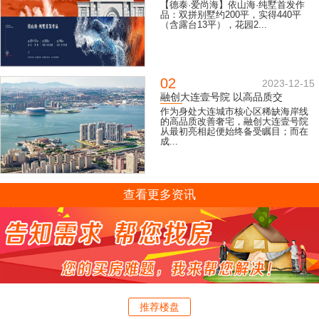
【德泰·爱尚海】依山海·纯墅首发作
品：双拼别墅约200平，实得440平
（含露台13平），花园2...
02
2023-12-15
融创大连壹号院 以高品质交
作为身处大连城市核心区稀缺海岸线
的高品质改善奢宅，融创大连壹号院
从最初亮相起便始终备受瞩目；而在
成...
查看更多资讯
推荐楼盘