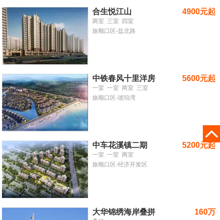
合生悦江山
4900元起
两室
三室
四室
旅顺口区-盐北路
中铁春风十里洋房
5600元起
一室
一室
两室
三室
旅顺口区-琥珀湾
中车花溪镇二期
5200元起
一室
一室
两室
旅顺口区-经济开发区
大华锦绣海岸叠拼
160万