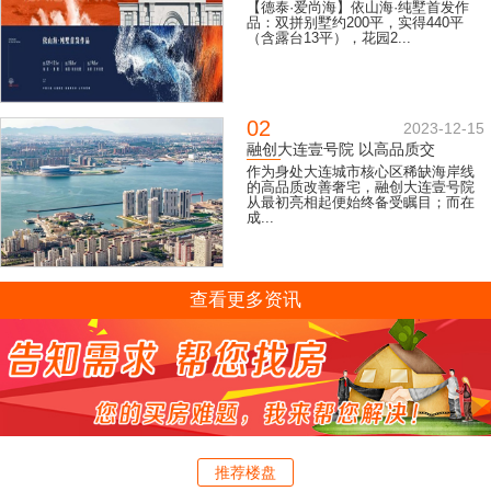
【德泰·爱尚海】依山海·纯墅首发作
品：双拼别墅约200平，实得440平
（含露台13平），花园2...
02
2023-12-15
融创大连壹号院 以高品质交
作为身处大连城市核心区稀缺海岸线
的高品质改善奢宅，融创大连壹号院
从最初亮相起便始终备受瞩目；而在
成...
查看更多资讯
推荐楼盘