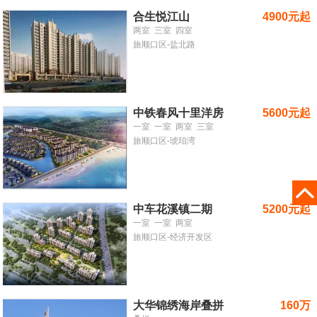
合生悦江山
4900元起
两室
三室
四室
旅顺口区-盐北路
中铁春风十里洋房
5600元起
一室
一室
两室
三室
旅顺口区-琥珀湾
中车花溪镇二期
5200元起
一室
一室
两室
旅顺口区-经济开发区
大华锦绣海岸叠拼
160万