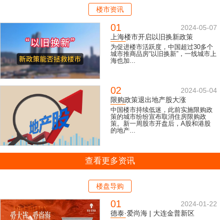
楼市资讯
01
2024-05-07
上海楼市开启以旧换新政策
为促进楼市活跃度，中国超过30多个
城市推商品房“以旧换新”，一线城市上
海也加...
02
2024-05-04
限购政策退出地产股大涨
中国楼市持续低迷，此前实施限购政
策的城市纷纷宣布取消住房限购政
策。新一周股市开盘后，A股和港股
的地产...
查看更多资讯
楼盘导购
01
2024-01-22
德泰·爱尚海 | 大连金普新区