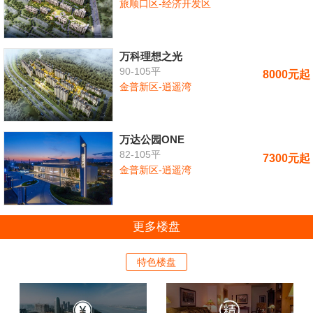
旅顺口区-经济开发区
万科理想之光
90-105平
8000元起
金普新区-逍遥湾
万达公园ONE
82-105平
7300元起
金普新区-逍遥湾
更多楼盘
特色楼盘