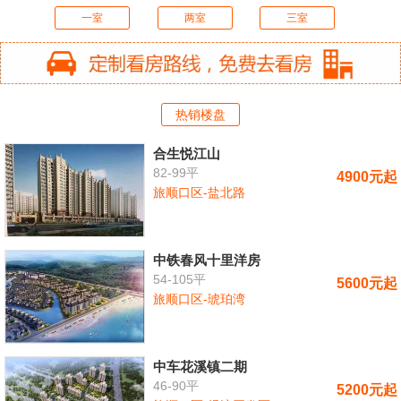
一室
两室
三室
热销楼盘
合生悦江山
82-99平
4900元起
旅顺口区-盐北路
中铁春风十里洋房
54-105平
5600元起
旅顺口区-琥珀湾
中车花溪镇二期
46-90平
5200元起